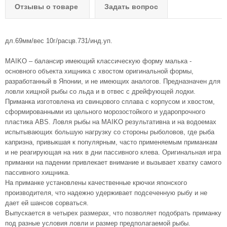
Отзывы о товаре
Задать вопрос
дл.69мм/вес 10г/расцв.731/инд.уп.
MAIKO – балансир имеющий классическую форму малька -
основного объекта хищника с хвостом оригинальной формы,
разработанный в Японии, и не имеющих аналогов. Предназначен для
ловли хищной рыбы со льда и в отвес с дрейфующей лодки.
Приманка изготовлена из свинцового сплава с корпусом и хвостом,
сформированными из цельного морозостойкого и ударопрочного
пластика ABS. Ловля рыбы на MAIKO результативна и на водоемах
испытывающих большую нагрузку со стороны рыболовов, где рыба
капризна, привыкшая к популярным, часто применяемым приманкам
и не реагирующая на них в дни пассивного клева. Оригинальная игра
приманки на падении привлекает внимание и вызывает хватку самого
пассивного хищника.
На приманке установлены качественные крючки японского
производителя, что надежно удерживает подсеченную рыбу и не
дает ей шансов сорваться.
Выпускается в четырех размерах, что позволяет подобрать приманку
под разные условия ловли и размер предполагаемой рыбы.