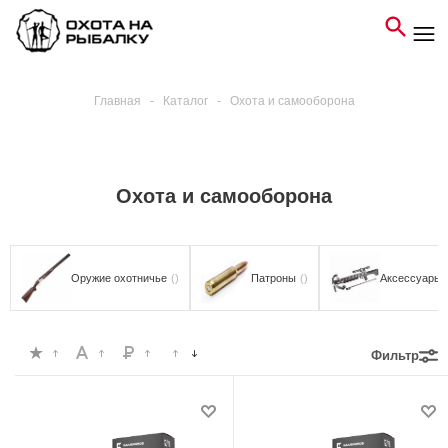
Главная
-
Каталог
-
Охота и самооборона
Охота и самооборона
Оружие охотничье
()
Патроны
()
Аксессуары д
Фильтр