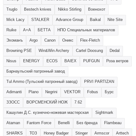
Truglo
Bestech knives
Nikko Stirling
Военохот
Mick Lacy
STALKER
Advance Group
Baikal
Nite Site
Ruike
А+А
БЕТТА
НПО Специальных материалов
Эхоманъ
Argo
Canon
Оникс
Flex-Fletch
Browning PSE
Win&Win Archery
Cartel Doosung
Dedal
Nisus
ENERGY
ECOS
BAIEX
PUFGUN
Роза ветров
Барнаульский патронный завод
Tul Ammo (Тульский патронный завод)
PRVI PARTIZAN
Adimanti
Plano
Negrini
VEKTOR
Fobus
Бурс
ЗЗОСС
ВОРСМЕНСКИЙ НОЖ
7.62
Кашулин Д.С. кузнечно-ножевая мастерская
Sightmark
Ataman
Fantom Force
Benelli
Без бренда
Flambeau
SHARKS
ТОЗ
Honey Badger
Stinger
Armscor
Arttech