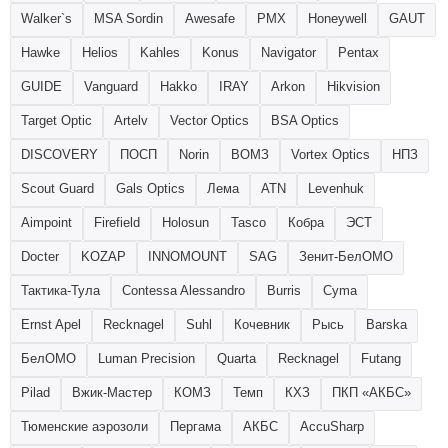
Walker`s
MSA Sordin
Awesafe
PMX
Honeywell
GAUT
Hawke
Helios
Kahles
Konus
Navigator
Pentax
GUIDE
Vanguard
Hakko
IRAY
Arkon
Hikvision
Target Optic
Artelv
Vector Optics
BSA Optics
DISCOVERY
ПОСП
Norin
ВОМЗ
Vortex Optics
НПЗ
Scout Guard
Gals Optics
Лема
ATN
Levenhuk
Aimpoint
Firefield
Holosun
Tasco
Кобра
ЭСТ
Docter
KOZAP
INNOMOUNT
SAG
Зенит-БелОМО
Тактика-Тула
Contessa Alessandro
Burris
Cyma
Ernst Apel
Recknagel
Suhl
Кочевник
Рысь
Barska
БелОМО
Luman Precision
Quarta
Recknagel
Futang
Pilad
Вжик-Мастер
КОМЗ
Темп
КХЗ
ПКП «АКБС»
Тюменские аэрозоли
Пергама
АКБС
AccuSharp