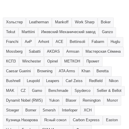
Хольстер
Leatherman
Mankoff
Work Sharp
Boker
Tekut
Marttiini
Ижевский Механический завод
Ganzo
Franchi
АиР
Arhont
ACE
Bettinsoli
Fabarm
Huglu
Mossberg
Sabatti
AKDAS
Armsan
Мастерская Сёмина
КСПЗ
Winchester
Opinel
МЕТКОН
Промет
Caesar Guerini
Browning
ATA Arms
Khan
Beretta
Bushnell
Leupold
Leapers
Carl Zeiss
Redfield
Nikon
MAK
CZ
Gamo
Benchmade
Spyderco
Sellier & Bellot
Dynamit Nobel (RWS)
Yukon
Blaser
Remington
Молот
Stoeger
Borner
Smersh
Interloper
ХСН
Кузница Назарова
Ясный сокол
Carbon Express
Easton