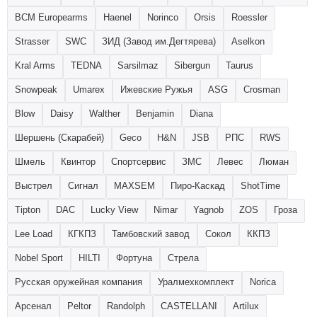
BCM Europearms
Haenel
Norinco
Orsis
Roessler
Strasser
SWC
ЗИД (Завод им.Дегтярева)
Aselkon
Kral Arms
TEDNA
Sarsilmaz
Sibergun
Taurus
Snowpeak
Umarex
Ижевские Ружья
ASG
Crosman
Blow
Daisy
Walther
Benjamin
Diana
Шершень (Скарабей)
Geco
H&N
JSB
РПС
RWS
Шмель
Квинтор
Спортсервис
ЗМС
Левес
Люман
Выстрел
Сигнал
MAXSEM
Пиро-Каскад
ShotTime
Tipton
DAC
Lucky View
Nimar
Yagnob
ZOS
Гроза
Lee Load
КГКПЗ
Тамбовский завод
Сокол
ККПЗ
Nobel Sport
HILTI
Фортуна
Стрела
Русская оружейная компания
Уралмехкомплект
Norica
Арсенал
Peltor
Randolph
CASTELLANI
Artilux