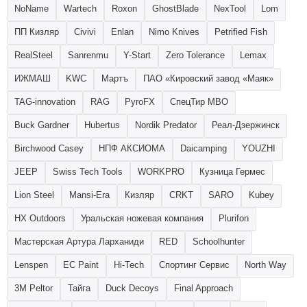
NoName
Wartech
Roxon
GhostBlade
NexTool
Lom
ПП Кизляр
Civivi
Enlan
Nimo Knives
Petrified Fish
RealSteel
Sanrenmu
Y-Start
Zero Tolerance
Lemax
ИЖМАШ
KWC
Мартъ
ПАО «Кировский завод «Маяк»
TAG-innovation
RAG
PyroFX
СпецТир МВО
Buck Gardner
Hubertus
Nordik Predator
Реал-Дзержинск
Birchwood Casey
НПФ АКСИОМА
Daicamping
YOUZHI
JEEP
Swiss Tech Tools
WORKPRO
Кузница Гермес
Lion Steel
Mansi-Era
Кизляр
CRKT
SARO
Kubey
HX Outdoors
Уральская ножевая компания
Plurifon
Мастерская Артура Ларханиди
RED
Schoolhunter
Lenspen
EC Paint
Hi-Tech
Спортинг Сервис
North Way
3M Peltor
Тайга
Duck Decoys
Final Approach