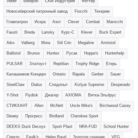
Veber
Биофон
СКМ Индустрия
Феттер
Новосибирский патронный завод
Fiocchi
Техкрим
Главпатрон
Искра
Азот
Clever
Combat
Marocchi
Fausti
Breda
Lansky
Курс-С
Klever
Buck Expert
Aiko
Valberg
Mora
Stil Crin
Megaline
Armistol
Ballistol
Brunox
Huntex
Русак
Hoppe's
Hunterhelp
PULSAR
Златоуст
Reptilian
Trophy Ridge
Егерь
Калашников Концерн
Ontario
Rapala
Gerber
Sauer
SteelClaw
Dialux
Следопыт
Kizlyar Supreme
Desperado
Y-Shot
Flydisk
Джагер
AXIOMA
Вятка-Эльбрус
СТИКХАНТ
Allen
McNett
Uncle Mike's
Birchwood Сasey
Dewey
Прогресс
Birdland
Cherokee Sport
DEEKS Duck Decoys
Sport Plast
NRA-FUD
School Hunter
Спектр
Faulk's
Helen Baud
Золотое сечение
VFG