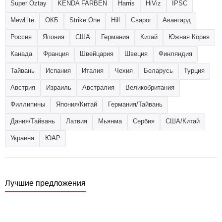
Super Oztay
KENDA FARBEN
Harris
HiViz
IPSC
MewLite
ОКБ
Strike One
Hill
Сварог
Авангард
Россия
Япония
США
Германия
Китай
Южная Корея
Канада
Франция
Швейцария
Швеция
Финляндия
Тайвань
Испания
Италия
Чехия
Беларусь
Турция
Австрия
Израиль
Австралия
Великобритания
Филлипины
Япония/Китай
Германия/Тайвань
Дания/Тайвань
Латвия
Мьянма
Сербия
США/Китай
Украина
ЮАР
Лучшие предложения