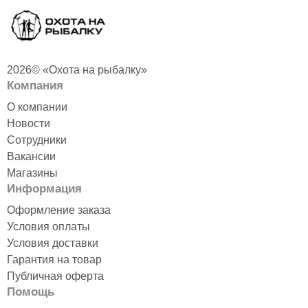
2026© «Охота на рыбалку»
Компания
О компании
Новости
Печь Экономка
Палатка рыбака СТЭК
"ИНВЕНТ" Малая, с
куб-3 трехслойная
Сотрудники
регулирующимися
дышащая ДУБЛЬ
Вакансии
экранами 510х290х335
Нет в наличии
Магазины
(нерж.)
22 890 руб. /шт
Информация
Нет в наличии
ПОДРОБНЕЕ
Оформление заказа
10 190 руб. /шт
Условия оплаты
ПОДРОБНЕЕ
Условия доставки
Гарантия на товар
Публичная оферта
Помощь